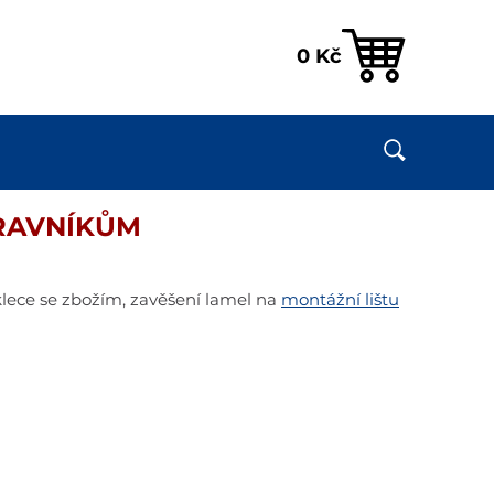
0
Kč
RAVNÍKŮM
klece se zbožím, zavěšení lamel na
montážní lištu