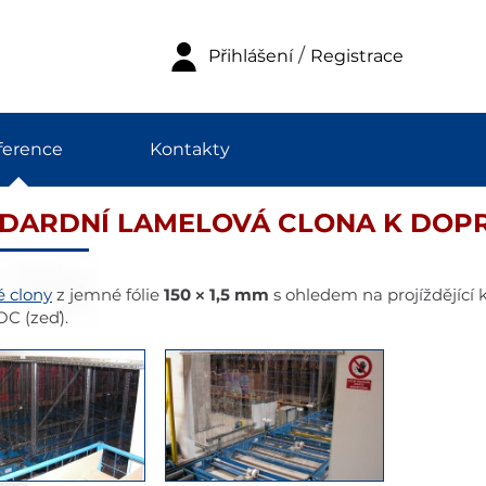
/
Přihlášení
Registrace
ference
Kontakty
DARDNÍ LAMELOVÁ CLONA K DOP
 clony
z jemné fólie
150 × 1,5 mm
s ohledem na projíždějící 
OC (zeď).