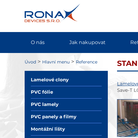
O nás
Jak nakupovat
Re
>
>
Úvod
Hlavní menu
Reference
STAN
Lamelové clony
Lamelové
Save-T L
PVC fólie
PVC lamely
PVC panely a filmy
Montážní lišty