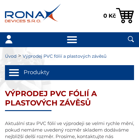
0
Kč
>
Úvod
Výprodej PVC fólií a plastových závěsů
Produkty
VÝPRODEJ PVC FÓLIÍ A
PLASTOVÝCH ZÁVĚSŮ
Aktuální stav PVC fólií ve výprodeji se velmi rychle mění,
pokud nemáme uvedený rozměr skladem dodáváme
nejbližší delší rozměr. Prosíme, kontaktujte nás