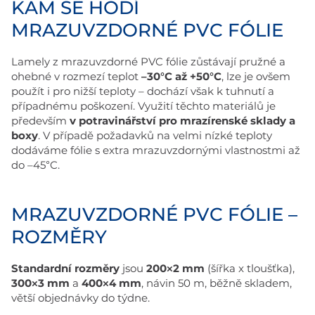
KAM SE HODÍ
MRAZUVZDORNÉ PVC FÓLIE
Lamely z mrazuvzdorné PVC fólie zůstávají pružné a
ohebné v rozmezí teplot
–30°C až +50°C
, lze je ovšem
použít i pro nižší teploty – dochází však k tuhnutí a
případnému poškození. Využití těchto materiálů je
především
v potravinářství pro mrazírenské sklady a
boxy
. V případě požadavků na velmi nízké teploty
dodáváme fólie s extra mrazuvzdornými vlastnostmi až
do –45°C.
MRAZUVZDORNÉ PVC FÓLIE –
ROZMĚRY
Standardní rozměry
jsou
200×2 mm
(šířka x tloušťka),
300×3 mm
a
400×4 mm
, návin 50 m, běžně skladem,
větší objednávky do týdne.