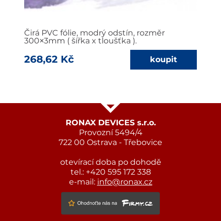
Čirá PVC fólie, modrý odstín, rozměr
300×3mm ( šířka x tloušťka ).
268,62 Kč
RONAX DEVICES s.r.o.
Provozní 5494/4
722 00 Ostrava - Třebovice
otevírací doba po dohodě
tel.: +420 595 172 338
e-mail:
info@ronax.cz