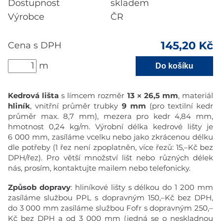
Dostupnost
skladem
Výrobce
ČR
145,20
Kč
Cena s DPH
m
Do košíku
Kedrová lišta
s límcem rozměr
13 × 26,5 mm
, materiál
hliník
, vnitřní průměr trubky
9 mm
(pro textilní kedr
průměr max. 8,7 mm), mezera pro kedr 4,84 mm,
hmotnost 0,24 kg/m. Výrobní délka kedrové lišty je
6 000 mm, zasíláme vcelku nebo jako zkrácenou délku
dle potřeby (1 řez není zpoplatněn, více řezů: 15,–Kč bez
DPH/řez). Pro větší množství lišt nebo různých délek
nás, prosím, kontaktujte mailem nebo telefonicky.
Způsob dopravy
: hliníkové lišty s délkou do 1 200 mm
zasíláme službou PPL s dopravným 150,–Kč bez DPH,
do 3 000 mm zasíláme službou Fofr s dopravným 250,–
Kč bez DPH a od 3 000 mm (jedná se o neskladnou