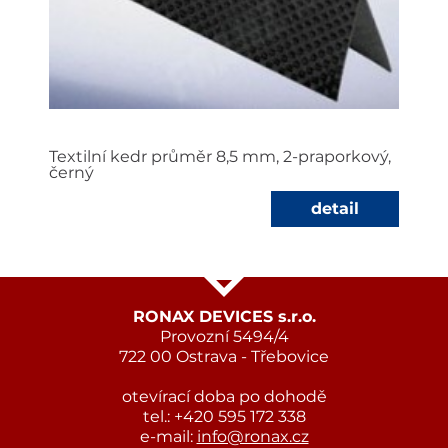
Textilní kedr průměr 8,5 mm, 2-praporkový,
černý
detail
RONAX DEVICES s.r.o.
Provozní 5494/4
722 00 Ostrava - Třebovice
otevírací doba po dohodě
tel.: +420 595 172 338
e-mail:
info@ronax.cz