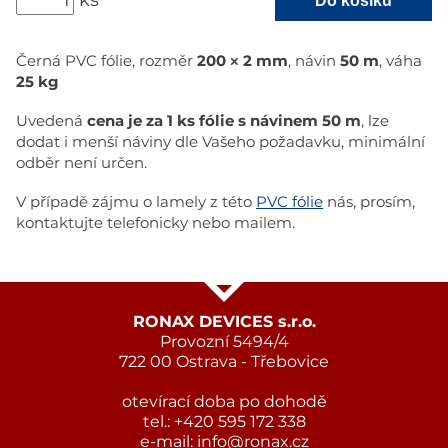
ks
Do košíku
Černá PVC fólie, rozměr
200 × 2 mm
, návin
50 m
, váha
25 kg
Uvedená
cena je za 1 ks fólie s návinem 50 m
, lze
dodat i menší náviny dle Vašeho požadavku, minimální
odběr není určen.
V případě zájmu o lamely z této
PVC fólie
nás, prosím,
kontaktujte telefonicky nebo mailem.
RONAX DEVICES s.r.o.
Provozní 5494/4
722 00 Ostrava - Třebovice
otevírací doba po dohodě
tel.: +420 595 172 338
e-mail:
info@ronax.cz