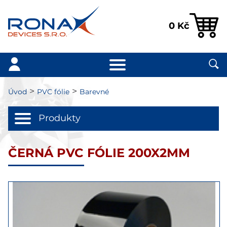
0
Kč
>
>
Úvod
PVC fólie
Barevné
Produkty
ČERNÁ PVC FÓLIE 200X2MM