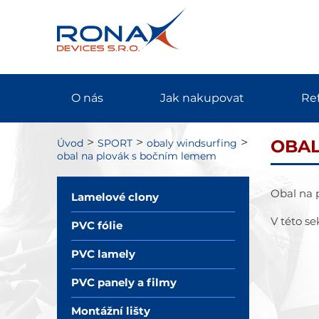
O nás
Jak nakupovat
Re
>
>
>
Úvod
SPORT
obaly windsurfing
OBAL
obal na plovák s bočním lemem
Obal na 
Lamelové clony
V této se
PVC fólie
PVC lamely
PVC panely a filmy
Montážní lišty